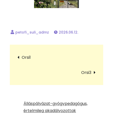
2026.06.12.
Bejegyzés
Orsi1
navigáció
Orsi3
Álláspályázat-gyógypedagógus,
értelmileg akadályozottak