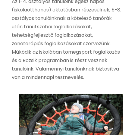
Az 1-4. osztályos tanulóink egész napos
(iskolaotthonos) oktatásban részesülnek, 5-8.
osztályos tanulóinknak a kötelező tanórák
után tanul szobai foglalkozásokat,
tehetségfejlesztő foglalkozásokat,
zeneterápiás foglalkozásokat szervezünk.
Működik az iskolában tömegsport foglalkozás
és a Bozsik programban is részt vesznek
tanulóink. Valamennyi tanulónknak biztosítva
van a mindennapi testnevelés.