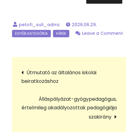
2026.06.29.
Leave a Comment
on
Álláspályazat
–
Bejegyzés
gyógypedagógus,
Útmutató az általános iskolai
tanulásban
beiratkozáshoz
navigáció
akadályozottak
pedagógiája
Álláspályázat-gyógypedagógus,
szakirány
értelmileg akadályozottak pedagógiája
szakirány