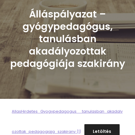
Álláspályazat –
gyógypedagógus,
tanulásban
akadályozottak
pedagógiája szakirány
AllasHirdetes_Gyogypedagogus__tanulasban_akadaly
Letöltés
ozottak_pedagogiaja_szakirany (1)