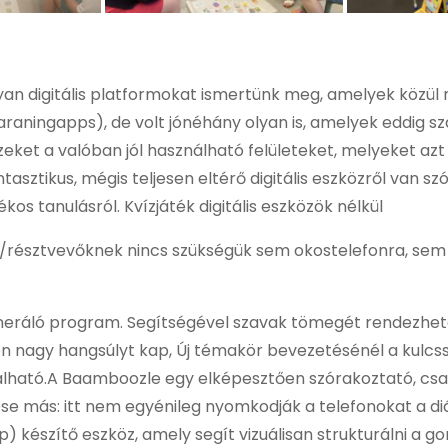
lyan digitális platformokat ismertünk meg, amelyek közü
, Laraningapps), de volt jónéhány olyan is, amelyek eddig
eket a valóban jól használható felületeket, melyeket az
sztikus, mégis teljesen eltérő digitális eszközről van szó
ékos tanulásról. Kvízjáték digitális eszközök nélkül
/résztvevőknek nincs szükségük sem okostelefonra, sem t
neráló program. Segítségével szavak tömegét rendezhet
en nagy hangsúlyt kap, Új témakör bevezetésénél a kulcs
álható.A Baamboozle egy elképesztően szórakoztató, csap
se más: itt nem egyénileg nyomkodják a telefonokat a diá
 készítő eszköz, amely segít vizuálisan strukturálni a g