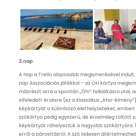
2.nap
A nap a Trello alaposabb megismerésével indult, ah
nap Asszociációs játékkal – az OH kártya megis
másrészt arra a spontán „Óh!” felkiáltásra utal, 
elfeledett érzésre (ez a klasszikus „Aha-élmény”
képkártyát a különböző élethelyzeteket, emberi 
szókártya pedig egyszerű, de érzelmileg töltött s
képkártyát ráhelyezzük a nagyobb szókártyára. Íg
erről a párosításról. A szó teljesen átértelmezhet