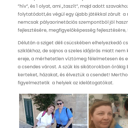
”hív”, és 1 olyat, ami „taszít”, majd adott szavak
folytatódott,és végül egy újabb játékkal zárult a
nemcsak pályaorinetációs szempontból jól hasz
fejlesztésére, megfigyelőképesség fejlesztésére, 
Délután a sziget déli csücskében elhelyezkedő cs
sziklákhaz, de sajnos a szeles időjárás miatt nem
ereje, a mérhetetlen víztömeg félelmetesen és eg
a csendes várost. A szűk kis sikátorokban órákig
kerteket, házakat, és élveztük a csendet! Mertho
figyelmeztetik a helyiek az idelátogatókat.