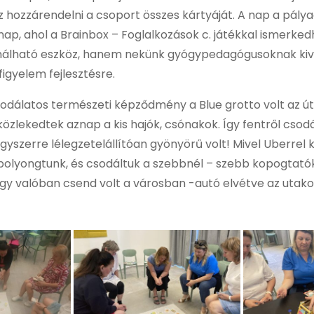
hoz hozzárendelni a csoport összes kártyáját. A nap a pály
 nap, ahol a Brainbox – Foglalkozások c. játékkal ismerked
nálható eszköz, hanem nekünk gyógypedagógusoknak kiv
figyelem fejlesztésre.
odálatos természeti képződmény a Blue grotto volt az úti
 közlekedtek aznap a kis hajók, csónakok. Így fentről cso
yszerre lélegzetelállítóan gyönyörű volt! Mivel Uberrel 
 bolyongtunk, és csodáltuk a szebbnél – szebb kopogtató
gy valóban csend volt a városban -autó elvétve az utakon 