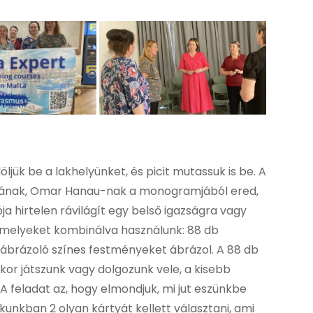
öljük be a lakhelyünket, és picit mutassuk is be. A
lójának, Omar Hanau-nak a monogramjából ered,
a hirtelen rávilágít egy belső igazságra vagy
, amelyeket kombinálva használunk: 88 db
 ábrázoló színes festményeket ábrázol. A 88 db
ikor játszunk vagy dolgozunk vele, a kisebb
A feladat az, hogy elmondjuk, mi jut eszünkbe
ékunkban 2 olyan kártyát kellett választani, ami