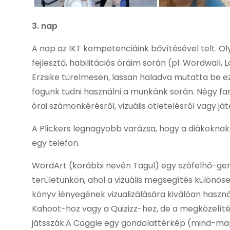
3. nap
A nap az IKT kompetenciáink bővítésével telt. O
fejlesztő, habilitációs óráim során (pl: Wordwall
Erzsike türelmesen, lassan haladva mutatta be ez
fogunk tudni használni a munkánk során. Négy fanta
órai számonkérésről, vizuális ötletelésről vagy ját
A Plickers legnagyobb varázsa, hogy a diákoknak
egy telefon.
WordArt (korábbi nevén Tagul) egy szófelhő-ge
területünkön, ahol a vizuális megsegítés különös
könyv lényegének vizualizálására kiválóan haszn
Kahoot-hoz vagy a Quizizz-hez, de a megközelíté
játsszák.A Coggle egy gondolattérkép (mind-map)