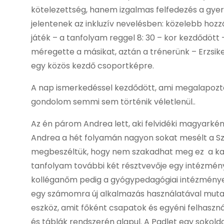
kötelezettség, hanem izgalmas felfedezés a gyere
jelentenek az inkluzív nevelésben: közelebb ho
játék – a tanfolyam reggel 8: 30 – kor kezdődött 
méregette a másikat, aztán a trénerünk – Erzsik
egy közös kezdő csoportképre.
A nap ismerkedéssel kezdődött, ami megalapozta 
gondolom semmi sem történik véletlenül..
Az én párom Andrea lett, aki felvidéki magyarkén
Andrea a hét folyamán nagyon sokat mesélt a Szlov
megbeszéltük, hogy nem szakadhat meg ez a kap
tanfolyam további két résztvevője egy intézményb
kolléganőm pedig a gyógypedagógiai intézményeke
egy számomra új alkalmazás használatával mutatt
eszköz, amit főként csapatok és egyéni felhaszn
és táblák rendszerén alapul. A Padlet egy sokoldal