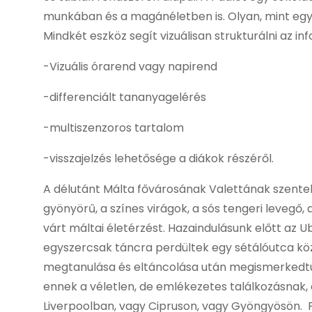
munkában és a magánéletben is. Olyan, mint egy ór
Mindkét eszköz segít vizuálisan strukturálni az 
-Vizuális órarend vagy napirend
-differenciált tananyagelérés
-multiszenzoros tartalom
-visszajelzés lehetősége a diákok részéről.
A délutánt Málta fővárosának Valettának szentel
gyönyörű, a színes virágok, a sós tengeri levegő
várt máltai életérzést. Hazaindulásunk előtt az 
egyszercsak táncra perdültek egy sétálóutca kö
megtanulása és eltáncolása után megismerkedtün
ennek a véletlen, de emlékezetes találkozásnak,
Liverpoolban, vagy Cipruson, vagy Gyöngyösön. 