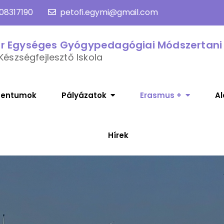
08317190
petofi.egymi@gmail.com
or Egységes Gyógypedagógiai Módszertani
Készségfejlesztő Iskola
entumok
Pályázatok
Erasmus +
Al
Hírek