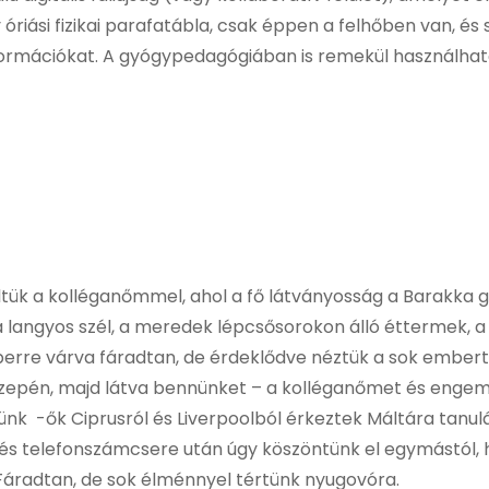
iási fizikai parafatábla, csak éppen a felhőben van, és sz
információkat. A gyógypedagógiában is remekül használha
tük a kolléganőmmel, ahol a fő látványosság a Barakka g
, a langyos szél, a meredek lépcsősorokon álló éttermek,
Uberre várva fáradtan, de érdeklődve néztük a sok embert
zepén, majd látva bennünket – a kolléganőmet és engem, 
k -ők Ciprusról és Liverpoolból érkeztek Máltára tanulá
 és telefonszámcsere után úgy köszöntünk el egymástól,
Fáradtan, de sok élménnyel tértünk nyugovóra.