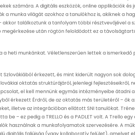
kek számára. A digitális eszközök, online applikációk és
zzák a munka világát azokhoz a tanulókhoz is, akiknek 
– akkor találkoztunk a tanfolyam többi résztvevőjével a sz
e megérkezése után rögtön feloldódott ez a távolságtart
a heti munkánkat. Véletlenszerűen lettek a ismerkedő pár
t Szlovákiából érkezett, és mint kiderült nagyon sok dolo
ákiai oktatás struktúrájáról, jelenlegi fejlesztéseikről,
csolat, el kell mennünk egymás intézményeibe átadni a
ől érkezett Érdről, de az oktatás más területéről – ők 
t, illetve az integrációban ellátott SNI tanulókat. Trén
a be – ez pedig a TRELLO és a PADLET volt. A Trello eg
álók használnak a munkafolyamatok szervezésére. A működ
ú digitális faliújság (vagy kollaboratív felület), amelyet