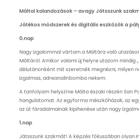
Máltai kalandozások – avagy Játsszunk szakm
Játékos módszerek és digitális eszközök a pá
0.nap
Nagy izgalommal vártam a Máltára való utazásoma
Máltáról. Amikor valami új helyre utazom mindig 
délutánonként mit szeretnék megnézni, milyen n
izgalmas, adreanalinbomba nekem.
A tanfolyam helyszíne Málta északi részén San Pa
hangulatomat. Az egyforma mészkőházak, az egyip
az út fáradalmainak kipihenése után nagy izgalmak
1.nap
Játsszunk szakmát! A képzés fókuszában olyan in