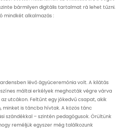
inte bármilyen digitális tartalmat rá lehet tűzni.
tó mindkét alkalmazás :
ardensben lévő ágyúceremónia volt. A kilátás
 a színes máltai erkélyek meghozták végre várva
 az utcákon. Feltűnt egy jókedvű csapat, akik
minket is táncba hívtak. A közös tánc
si szándékkal – szintén pedagógusok. Örültünk
 hogy reméljük egyszer még találkozunk