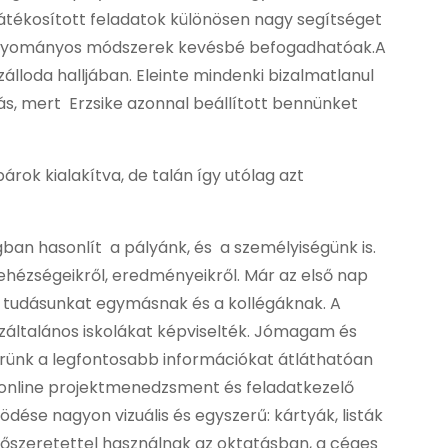
 játékosított feladatok különösen nagy segítséget
a hagyományos módszerek kevésbé befogadhatóak.A
álloda halljában. Eleinte mindenki bizalmatlanul
ás, mert Erzsike azonnal beállított bennünket
ok kialakítva, de talán így utólag azt
gban hasonlít a pályánk, és a személyiségünk is.
 nehézségeikről, eredményeikről. Már az első nap
 tudásunkat egymásnak és a kollégáknak. A
azáltalános iskolákat képviselték. Jómagam és
erünk a legfontosabb információkat átláthatóan
y online projektmenedzsment és feladatkezelő
ése nagyon vizuális és egyszerű: kártyák, listák
 előszeretettel használnak az oktatásban, a céges