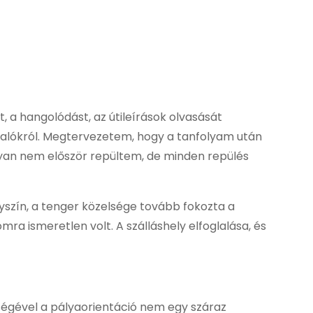
 a hangolódást, az útileírások olvasását
ivalókról. Megtervezetem, hogy a tanfolyam után
yan nem először repültem, de minden repülés
lyszín, a tenger közelsége tovább fokozta a
 ismeretlen volt. A szálláshely elfoglalása, és
ségével a pályaorientáció nem egy száraz