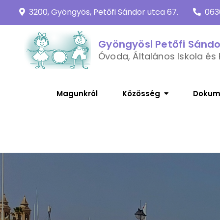
Skip
3200, Gyöngyös, Petőfi Sándor utca 67.
063
to
content
Gyöngyösi Petőfi Sánd
Óvoda, Általános Iskola és 
Magunkról
Közösség
Dokum