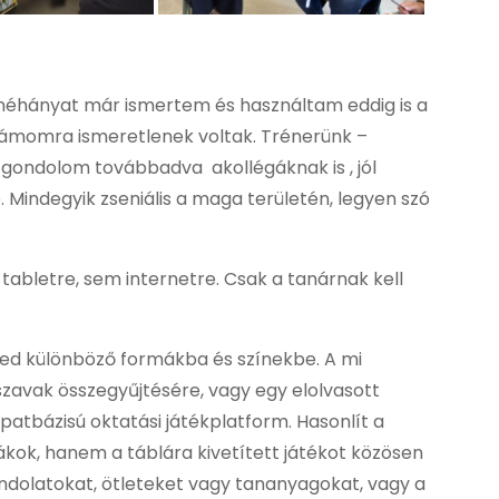
l néhányat már ismertem és használtam eddig is a
 számomra ismeretlenek voltak. Trénerünk –
t gondolom továbbadva akollégáknak is , jól
. Mindegyik zseniális a maga területén, legyen szó
abletre, sem internetre. Csak a tanárnak kell
ed különböző formákba és színekbe. A mi
szavak összegyűjtésére, vagy egy elolvasott
atbázisú oktatási játékplatform. Hasonlít a
kok, hanem a táblára kivetített játékot közösen
ondolatokat, ötleteket vagy tananyagokat, vagy a