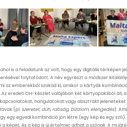
ol is a feladatunk az volt, hogy egy digitális térképen jel
merésével folytatódott. A név egyrészt a módszer kitalá
ami az emberekből szakad ki, amikor a kártyák kombinációj
).Az eredeti OH-készlet valójában két kártyapakliból áll
kapcsolatokat, hangulatokat vagy absztrakt jeleneteket
zavak (pl.
szeretet, düh, rabság, bizalom, elengedés
). Am
y egy egyedi kombináció jön létre (egy kép és egy szó). 
i a képet, és a kép is új értelmet adhat a szónak. A mi ját