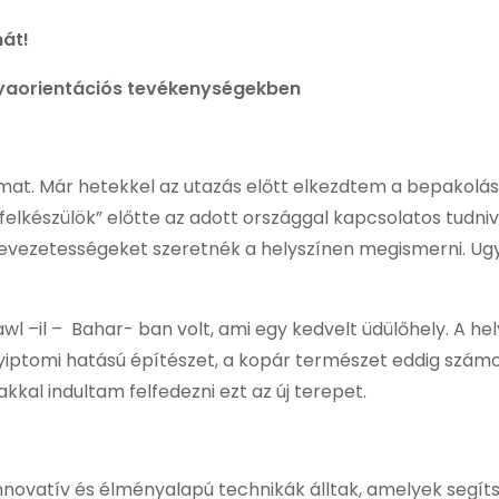
át!
lyaorientációs tevékenységekben
t. Már hetekkel az utazás előtt elkezdtem a bepakolást,
„felkészülök” előtte az adott országgal kapcsolatos tudn
evezetességeket szeretnék a helyszínen megismerni. Ug
wl –il – Bahar- ban volt, ami egy kedvelt üdülőhely. A he
tomi hatású építészet, a kopár természet eddig számomra
kal indultam felfedezni ezt az új terepet.
novatív és élményalapú technikák álltak, amelyek segít