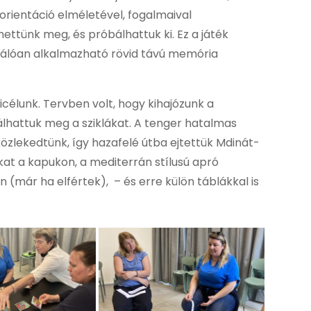
aorientáció elméletével, fogalmaival
hettünk meg, és próbálhattuk ki. Ez a játék
álóan alkalmazható rövid távú memória
célunk. Tervben volt, hogy kihajózunk a
dálhattuk meg a sziklákat. A tenger hatalmas
közlekedtünk, így hazafelé útba ejtettük Mdinát-
kat a kapukon, a mediterrán stílusú apró
(már ha elfértek), – és erre külön táblákkal is