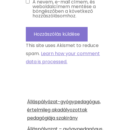
A nevem, e-mail címem, és
weboldalcímem mentése a
böngészőben a következő
hozzászólásomhoz.
This site uses Akismet to reduce
spam.
Learn how your comment
data is processed.
Álláspályázat-gyógypedagógus,
értelmileg akadályozottak
pedagógiája szakirány
Álláspályazat – gyógypedagógus,