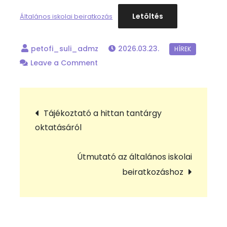
Letöltés
Általános iskolai beiratkozás
2026.03.23.
on
Leave a Comment
Általános
iskolai
Bejegyzés
beiratkozás
Tájékoztató a hittan tantárgy
oktatásáról
navigáció
Útmutató az általános iskolai
beiratkozáshoz