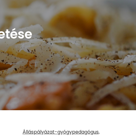
zetése
Álláspályázat-gyógypedagógus,