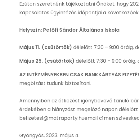
Ezúton szeretnénk tájékoztatni Önöket, hogy 2023.
kapcsolatos ügyintézés időpontjai a következőek
Helyszín: Petőfi Sándor Általános Iskola
Május 11. (csütörtök)
délelőtt 7:30 – 9:00 óráig, d
Május 25. (csütörtök)
délelőtt 7:30 – 9:00 óráig, 
AZ INTÉZMÉNYEKBEN CSAK BANKKÁRTYÁS FIZETÉS
megbízást tudunk biztosítani.
Amennyiben az étkezést igénybevevő tanuló bárm
érdekében a hiányzást megelőző napon délelőtt 
befizetes1@matraparty.huemail címen szíveskedj
Gyöngyös, 2023. május 4.