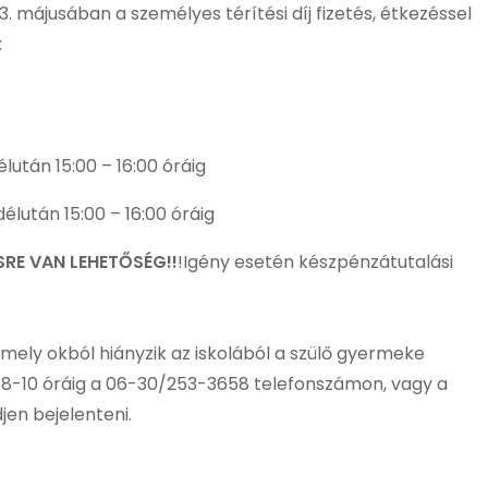
 májusában a személyes térítési díj fizetés, étkezéssel
:
élután 15:00 – 16:00 óráig
délután 15:00 – 16:00 óráig
RE VAN LEHETŐSÉG!!
!Igény esetén készpénzátutalási
ely okból hiányzik az iskolából a szülő gyermeke
8-10 óráig a 06-30/253-3658 telefonszámon, vagy a
en bejelenteni.