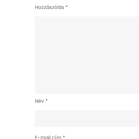
Hozzászólás
*
Név
*
E-mail cím
*