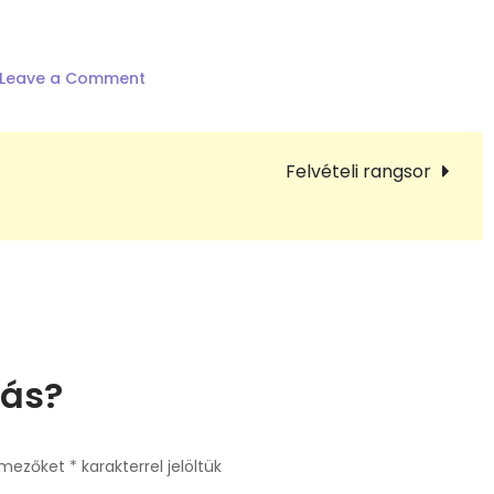
on
Leave a Comment
Étkezési
térítési
díjak
Felvételi rangsor
befizetése
lás?
 mezőket
*
karakterrel jelöltük