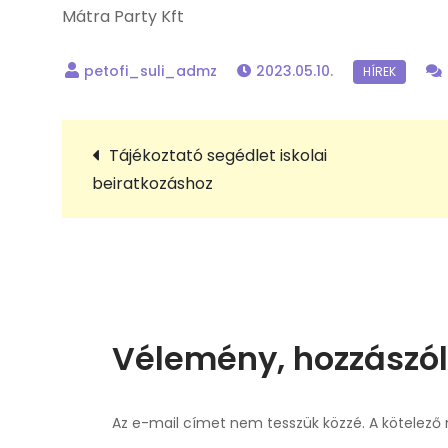
Mátra Party Kft
2023.05.10.
Bejegyzés
Tájékoztató segédlet iskolai
beiratkozáshoz
navigáció
Vélemény, hozzászó
Az e-mail címet nem tesszük közzé.
A kötelező