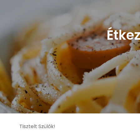
Étkez
Tisztelt Szülők!