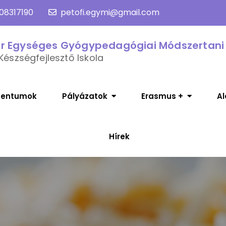
08317190
petofi.egymi@gmail.com
or Egységes Gyógypedagógiai Módszertani
Készségfejlesztő Iskola
entumok
Pályázatok
Erasmus +
Al
Hírek