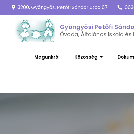
Skip
3200, Gyöngyös, Petőfi Sándor utca 67.
063
to
content
Gyöngyösi Petőfi Sánd
Óvoda, Általános Iskola és 
Magunkról
Közösség
Dokum