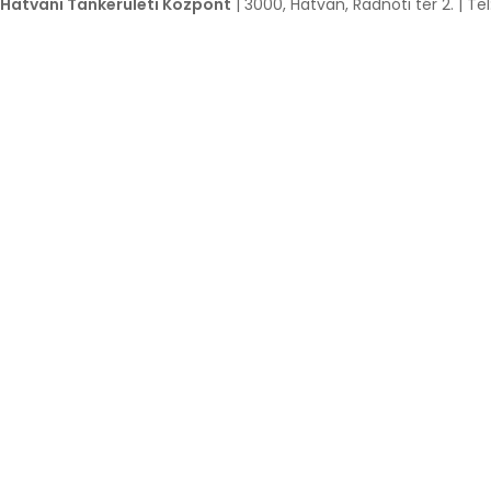
Hatvani Tankerületi Központ
| 3000, Hatvan, Radnóti tér 2. | T