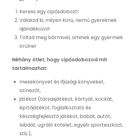
Keress egy cipősdobozt!
Válaszd ki, milyen korú, nemű gyereknek
ajándékozol!
Töltsd meg bármivel, aminek egy gyermek
örülne!
Néhány ötlet, hogy cipősdobozod mit
tartalmazhat:
mesekönyvet és ifjúsági könyveket,
színezőt,
játékot (társasjátékot, kártyát, kockát,
építőjátékot, foglalkoztató és
készségfejlesztő játékot, babát, autót,
labdát, ugráló kötelet, egyéb sporteszközt,
stb.),