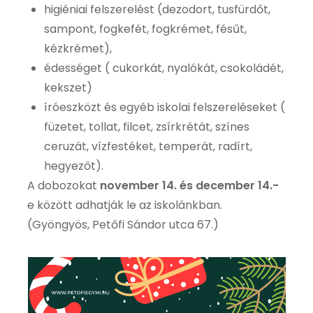
higiéniai felszerelést (dezodort, tusfürdőt,
sampont, fogkefét, fogkrémet, fésűt,
kézkrémet),
édességet ( cukorkát, nyalókát, csokoládét,
kekszet)
íróeszközt és egyéb iskolai felszereléseket (
füzetet, tollat, filcet, zsírkrétát, színes
ceruzát, vízfestéket, temperát, radírt,
hegyezőt).
A dobozokat
november 14. és december 14.-
e között adhatják le az iskolánkban.
(Gyöngyös, Petőfi Sándor utca 67.)