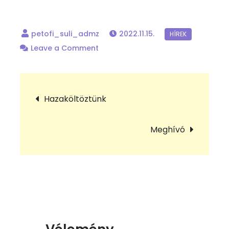
2022.11.15.
on
Leave a Comment
Cipősdoboz
akció
Bejegyzés
Hazaköltöztünk
navigáció
Meghívó