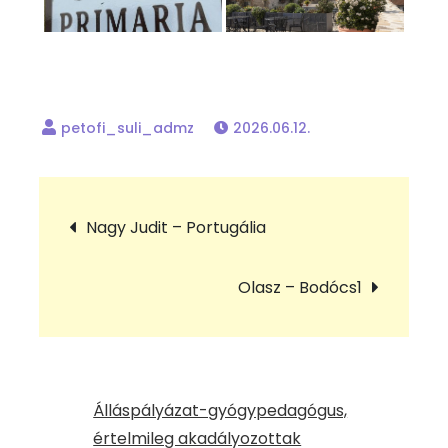
2026.06.12.
Bejegyzés
Nagy Judit – Portugália
navigáció
Olasz – Bodócs1
Álláspályázat-gyógypedagógus,
értelmileg akadályozottak