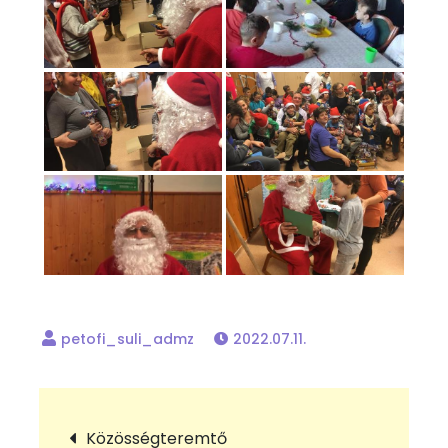
2022.07.11.
Bejegyzés
Közösségteremtő