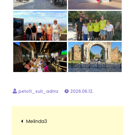
2026.06.12.
Bejegyzés
Melinda3