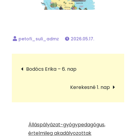
2026.05.17.
Bejegyzés
Bodócs Erika – 6. nap
navigáció
Kerekesné 1. nap
Álláspályázat-gyógypedagógus,
értelmileg akadályozottak