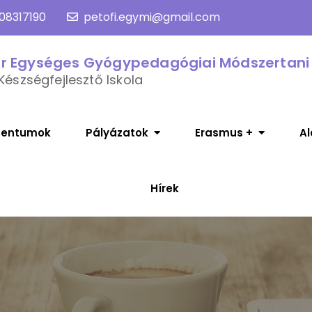
08317190
petofi.egymi@gmail.com
or Egységes Gyógypedagógiai Módszertani
Készségfejlesztő Iskola
entumok
Pályázatok
Erasmus +
Al
Hírek