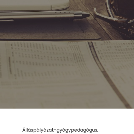
p
Álláspályázat-gyógypedagógus,