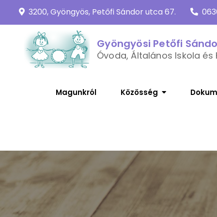
Skip
3200, Gyöngyös, Petőfi Sándor utca 67.
063
to
content
Gyöngyösi Petőfi Sánd
Óvoda, Általános Iskola és 
Magunkról
Közösség
Dokum