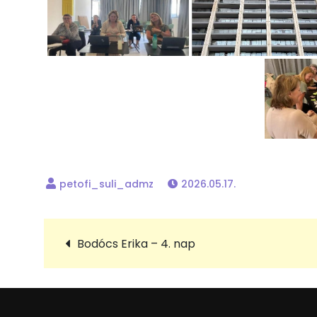
2026.05.17.
Bejegyzés
Bodócs Erika – 4. nap
navigáció